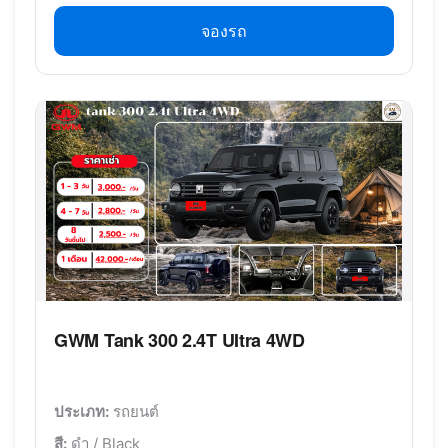
จองรถ
GWM Tank 300 2.4T UItra 4WD
ประเภท:
รถยนต์
สี:
ดำ / Black