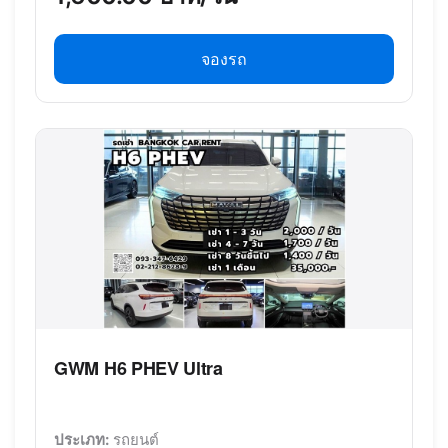
จองรถ
GWM H6 PHEV Ultra
ประเภท:
รถยนต์